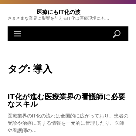
Skip
to
医療にもIT化の波
content
さまざまな業界に影響を与えるIT化は医療現場にも…
タグ:
導入
IT化が進む医療業界の看護師に必要
なスキル
医療業界のIT化の流れは全国的に広がっており、患者の
受診や治療に関する情報を一元的に管理したり、医師
や看護師の…